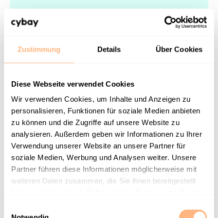
Zustimmung
Details
Über Cookies
Vermeidet Irrelevantes
Bewerber:innen suchen gezielt nach relevanten
Diese Webseite verwendet Cookies
Informationen für ihre Karriereentscheidungen.
Wir verwenden Cookies, um Inhalte und Anzeigen zu
Achtet darauf, dass eure Bewerbungsseite nicht
personalisieren, Funktionen für soziale Medien anbieten
mit irrelevanten Informationen überladen ist.
zu können und die Zugriffe auf unsere Website zu
Grundsätze der Informationsdarstellung könnt ihr
analysieren. Außerdem geben wir Informationen zu Ihrer
Verwendung unserer Website an unsere Partner für
in unserem Übersichtsartikel nachlesen
.
soziale Medien, Werbung und Analysen weiter. Unsere
Partner führen diese Informationen möglicherweise mit
Wählt einen passenden Ansprachestil
weiteren Daten zusammen, die Sie ihnen bereitgestellt
haben oder die sie im Rahmen Ihrer Nutzung der Dienste
Der Ton, den ihr gegenüber potenziellen
gesammelt haben.
E
Bewerber:innen verwendet, kann die
Notwendig