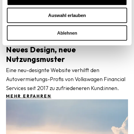
a
u
Auswahl erlauben
s
w
a
Ablehnen
VOLKSWAGEN FINANCIAL SERVICES
h
l
Neues Design, neue
Nutzungsmuster
Eine neu-designte Website verhilft den
Autovermietungs-Profis von Volkswagen Financial
Services seit 2017 zu zufriedeneren Kund:innen.
MEHR ERFAHREN