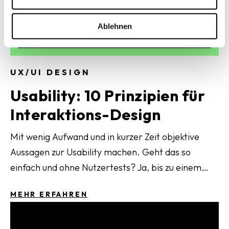
s
w
a
Ablehnen
h
l
UX/UI DESIGN
Usability: 10 Prinzipien für
Interaktions-Design
Mit wenig Aufwand und in kurzer Zeit objektive
Aussagen zur Usability machen. Geht das so
einfach und ohne Nutzertests? Ja, bis zu einem
gewissen Punkt schon. Mit Hilfe der 10 Usability
MEHR ERFAHREN
Heuristiken für das Design von
Benutzeroberflächen, die ich in diesem Artikel
vorstelle. Diese wurden vom Usability-Guru Jakob