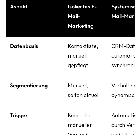
Aspekt
Isoliertes E-
Systemis
Mail-
Mail-Mar
Marketing
Datenbasis
Kontaktliste,
CRM-Dat
manuell
automati
gepflegt
synchroni
Segmentierung
Manuell,
Verhalten
selten aktuell
dynamisc
Trigger
Kein oder
Automati
manueller
durch Ver
Versand
und Lifec