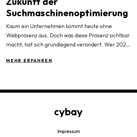
Zukunft der
Suchmaschinenoptimierung
Kaum ein Unternehmen kommt heute ohne
Webpräsenz aus. Doch was diese Präsenz sichtbar
macht, hat sich grundlegend verändert. Wer 2026
in Suchergebnissen gefunden werden will,
MEHR ERFAHREN
optimiert nicht mehr nur für Google, sondern für
ein Ökosystem aus KI-Antworten, generativen
Suchsystemen und veränderten
Nutzererwartungen.
Impressum