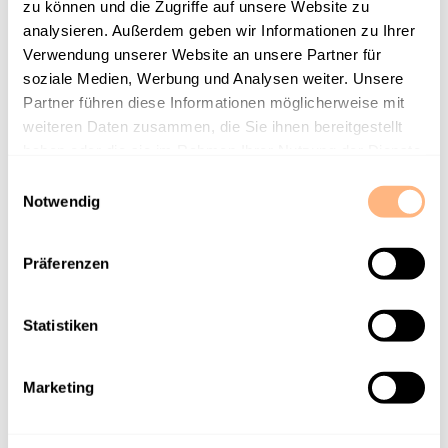
zu können und die Zugriffe auf unsere Website zu
Generierungsstrategien
analysieren. Außerdem geben wir Informationen zu Ihrer
Verwendung unserer Website an unsere Partner für
optimieren und so
soziale Medien, Werbung und Analysen weiter. Unsere
langfristig mehr
Partner führen diese Informationen möglicherweise mit
weiteren Daten zusammen, die Sie ihnen bereitgestellt
qualifizierte Leads
haben oder die sie im Rahmen Ihrer Nutzung der Dienste
gesammelt haben.
gewinnen?
E
Notwendig
i
n
Unsere Digitalexpert:innen stehen euch zur Seite,
w
um maßgeschneiderte Lösungen zu entwickeln und
Präferenzen
i
konsequent umzusetzen.
Kontaktiert uns
für ein
l
unverbindliches Erstgespräch.
l
Statistiken
i
g
Marketing
u
n
ZURÜCK ZUM GLOSSAR
g