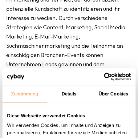
potenzielle Kundschaft zu identifizieren und ihr
Interesse zu wecken. Durch verschiedene
Strategien wie Content-Marketing, Social Media
Marketing, E-Mail-Marketing,
Suchmaschinenmarketing und die Teilnahme an
einschlägigen Branchen-Events können
Unternehmen Leads gewinnen und dem
Verkaufsprozess unterstützend zuarbeiten. Die
erfolgreiche Lead-Generierung trägt dazu bei, den
Umsatz zu steigern und das Wachstum des
Zustimmung
Details
Über Cookies
Unternehmens nachhaltig zu fördern.
Diese Webseite verwendet Cookies
Möchtet auch ihr eure
Wir verwenden Cookies, um Inhalte und Anzeigen zu
Lead-
personalisieren, Funktionen für soziale Medien anbieten