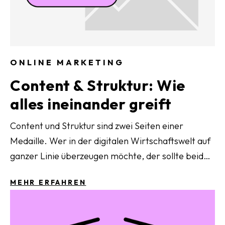
ONLINE MARKETING
Content & Struktur: Wie
alles ineinander greift
Content und Struktur sind zwei Seiten einer
Medaille. Wer in der digitalen Wirtschaftswelt auf
ganzer Linie überzeugen möchte, der sollte beide
Säulen komplementär zueinander betrachten. In
MEHR ERFAHREN
unserem Blogartikel werfen wir einen konzisen
Blick auf das Zusammenspiel von umfassendem
Webdesign und informativem Inhalt.