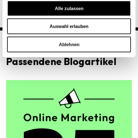
s
Alle zulassen
a
u
Auswahl erlauben
s
w
a
Ablehnen
h
Passendene Blogartikel
l