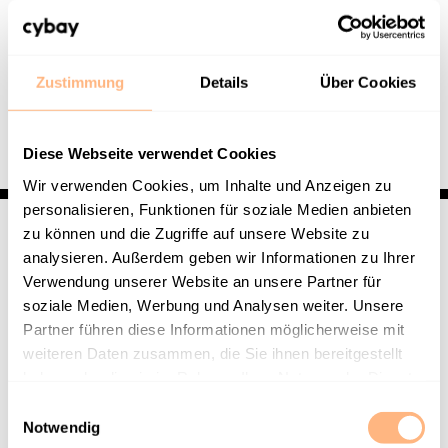
Erstellung eines Environments auf Grundlage
bereits bestehender Modelle.
Zustimmung
Details
Über Cookies
Upload der Szene & Modelle in 3Spin Learning
Diese Webseite verwendet Cookies
Wir verwenden Cookies, um Inhalte und Anzeigen zu
personalisieren, Funktionen für soziale Medien anbieten
zu können und die Zugriffe auf unsere Website zu
analysieren. Außerdem geben wir Informationen zu Ihrer
Verwendung unserer Website an unsere Partner für
Vorteile, die sich durch XR
soziale Medien, Werbung und Analysen weiter. Unsere
Partner führen diese Informationen möglicherweise mit
Content ergeben
weiteren Daten zusammen, die Sie ihnen bereitgestellt
haben oder die sie im Rahmen Ihrer Nutzung der Dienste
Die Nutzung von XR Anwendungen bietet
gesammelt haben.
E
sich für viele verschiedene Tätigkeiten in
Notwendig
i