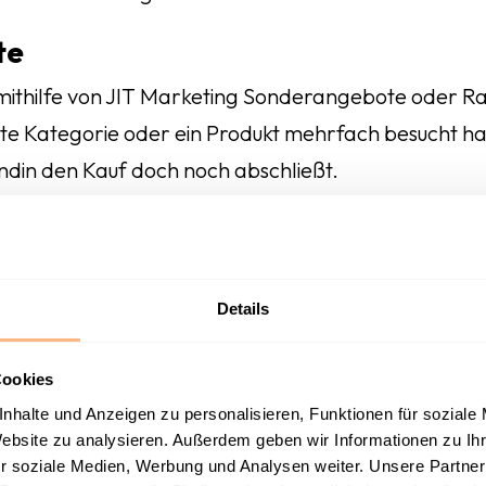
te
ithilfe von JIT Marketing Sonderangebote oder Rab
te Kategorie oder ein Produkt mehrfach besucht hat
undin den Kauf doch noch abschließt.
eraktionen
ia Plattformen direkt auf Anfragen oder Kommenta
ebote teilen. Dies fördert die Verbundenheit und z
Details
 eingeht.
Cookies
lisierung
nhalte und Anzeigen zu personalisieren, Funktionen für soziale
Website zu analysieren. Außerdem geben wir Informationen zu I
gsverhaltens auf der Website können Unternehmen d
r soziale Medien, Werbung und Analysen weiter. Unsere Partner