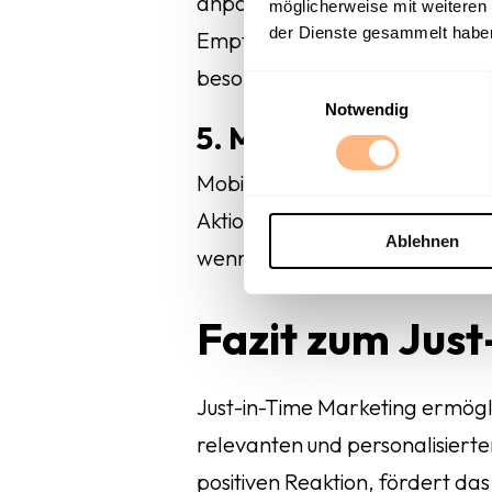
anpassen. Wenn Besucher:innen
möglicherweise mit weiteren
der Dienste gesammelt habe
Empfehlungen anzeigen. Die Nu
besonders hilfreich.
E
Notwendig
i
5. Mobile Push-Ben
n
w
Mobile Apps nutzen JIT Marke
i
l
Aktionen ausführen oder sich a
Ablehnen
l
wenn eine Kundin sich in der N
i
g
Fazit zum Just
u
n
g
s
Just-in-Time Marketing ermögl
a
relevanten und personalisierte
u
positiven Reaktion, fördert da
s