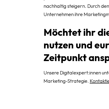
w
nachhaltig steigern. Durch den
a
Unternehmen ihre Marketingma
h
l
Möchtet ihr di
nutzen und eur
Zeitpunkt ans
Unsere Digitalexpert:innen un
Marketing-Strategie.
Kontaktie