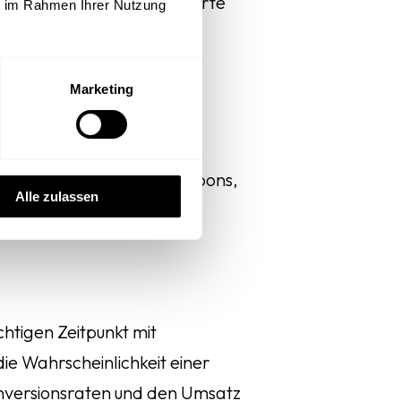
e Startseite personalisierte
ie im Rahmen Ihrer Nutzung
der Daten sind hierzu
Marketing
Nutzer:innen bestimmte
 ist das Senden eines Coupons,
Alle zulassen
htigen Zeitpunkt mit
ie Wahrscheinlichkeit einer
Konversionsraten und den Umsatz