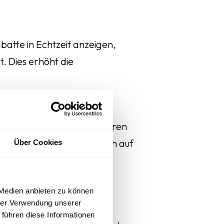
atte in Echtzeit anzeigen,
. Dies erhöht die
re der Kundschaft reagieren
eigt, dass das Unternehmen auf
Über Cookies
 Medien anbieten zu können
hrer Verwendung unserer
ie Inhalte und Angebote
 führen diese Informationen