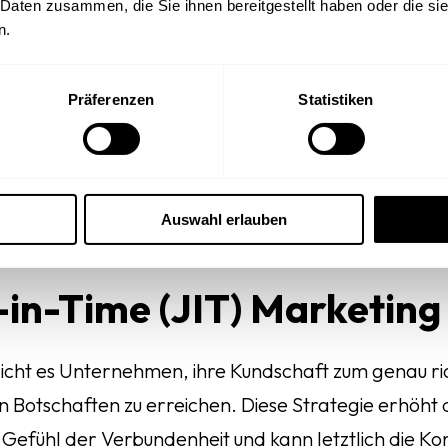
 wiederholt bestimmte Produkte anschauen, kann di
 Daten zusammen, die Sie ihnen bereitgestellt haben oder die s
n.
tzung von Cookies und eine entsprechende Analyse 
Präferenzen
Statistiken
achrichtigungen
ting, um Push-Benachrichtigungen zu senden, wenn 
n einem bestimmten Standort aufhalten. Ein Beispiel
Auswahl erlauben
ähe eines physischen Geschäfts befindet.
-in-Time (JIT) Marketing
icht es Unternehmen, ihre Kundschaft zum genau ric
n Botschaften zu erreichen. Diese Strategie erhöht d
s Gefühl der Verbundenheit und kann letztlich die 