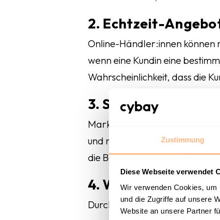
2. Echtzeit-Angebo
Online-Händler:innen können m
wenn eine Kundin eine bestimm
Wahrscheinlichkeit, dass die K
3. Social Media Int
Marken können auf Social Med
und relevante Inhalte oder Ang
Zustimmung
die Bedürfnisse der Kundschaft
Diese Webseite verwendet 
4. Website-Persona
Wir verwenden Cookies, um I
und die Zugriffe auf unsere 
Durch die Analyse des Nutzun
Website an unsere Partner fü