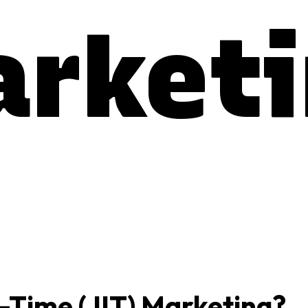
rket
n-Time (JIT) Marketing?