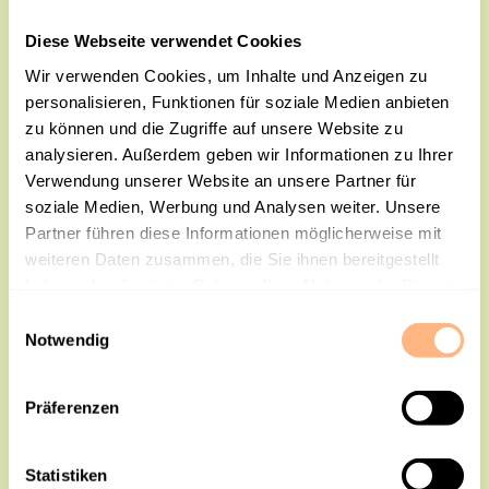
Dein gewünschter Inhalt ist bereits
Diese Webseite verwendet Cookies
per E-Mail auf dem Weg zu dir und
Wir verwenden Cookies, um Inhalte und Anzeigen zu
personalisieren, Funktionen für soziale Medien anbieten
sollte bald eintreffen!
zu können und die Zugriffe auf unsere Website zu
analysieren. Außerdem geben wir Informationen zu Ihrer
Solltest du keine E-Mail erhalten,
Verwendung unserer Website an unsere Partner für
soziale Medien, Werbung und Analysen weiter. Unsere
überprüfe bitte auch deinen Spam-
Partner führen diese Informationen möglicherweise mit
Ordner.
weiteren Daten zusammen, die Sie ihnen bereitgestellt
haben oder die sie im Rahmen Ihrer Nutzung der Dienste
gesammelt haben.
E
Notwendig
i
n
w
Präferenzen
i
l
l
Statistiken