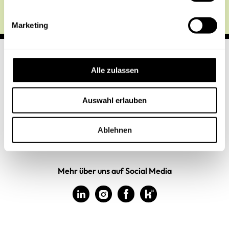
i
g
Marketing
u
n
g
s
Alle zulassen
a
u
Auswahl erlauben
Impressum
s
w
Datenschutz
a
Ablehnen
Kontakt
h
l
Mehr über uns auf Social Media